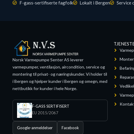
F-gass-sertifiserte fagfolk
Lokalt i Bergen
Service 
TJENEST
Varmep
Monter
Norsk Varmepumpe Senter AS leverer
varmepumper, ventilasjon, aircondition, service og
Befarin
montering til privat- og næringskunder. Vi holder til
Reparas
i Bergen og hjelper kunder i Bergen og omegn, med
Vedlike
nettbutikk for kunder i hele Norge.
Varmepu
Kontak
F-GASS SERTIFISERT
EU 2015/2067
Google-anmeldelser
Facebook