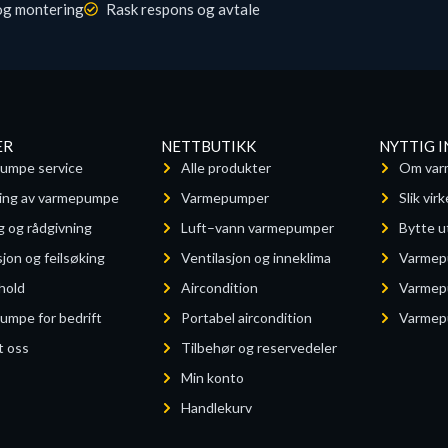
og montering
Rask respons og avtale
ER
NETTBUTIKK
NYTTIG 
umpe service
Alle produkter
Om var
ing av varmepumpe
Varmepumper
Slik vi
g og rådgivning
Luft–vann varmepumper
Bytte 
jon og feilsøking
Ventilasjon og inneklima
Varmep
hold
Aircondition
Varmep
mpe for bedrift
Portabel aircondition
Varmep
t oss
Tilbehør og reservedeler
Min konto
Handlekurv