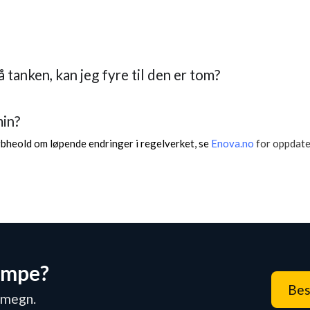
på tanken, kan jeg fyre til den er tom?
min?
rbheold om løpende endringer i regelverket, se
Enova.no
for oppdate
umpe?
Bes
omegn.