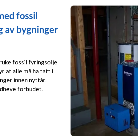
med fossil
ng av bygninger
ruke fossil fyringsolje
 at alle må ha tatt i
nger innen nyttår.
dheve forbudet.