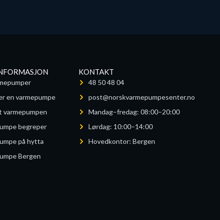
INFORMASJON
KONTAKT
mepumper
48 50 48 04
rker en varmepumpe
post@norskvarmepumpesenter.no
ut varmepumpen
Mandag–fredag: 08:00–20:00
umpe begreper
Lørdag: 10:00–14:00
umpe på hytta
Hovedkontor: Bergen
umpe Bergen