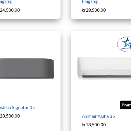
agship
Flagship
24,500.00
kr
28,500.00
Pre
shiba Signatur 35
28,500.00
Animair Alpha 35
kr
18,500.00