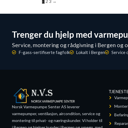
1
2
3
→
Trenger du hjelp med varmep
Service, montering og rådgivning i Bergen og 
F-gass-sertifiserte fagfolk
Lokalt i Bergen
Service 
TJENEST
Varmep
Monter
Norsk Varmepumpe Senter AS leverer
varmepumper, ventilasjon, aircondition, service og
Befarin
montering til privat- og næringskunder. Vi holder til
Reparas
i Bergen og hjelper kunder i Bergen og omegn, med