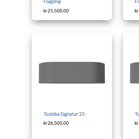
Flagship
Fl
kr
25,500.00
kr
Toshiba Signatur 25
To
kr
26,500.00
kr