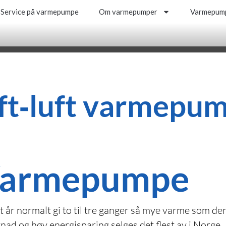
Service på varmepumpe
Om varmepumper
Varmepump
Service på varmepumpe
Om varmepumper
Varmepump
ft‑luft varmepu
 Varmepumpe
av et år normalt gi to til tre ganger så mye varme so
d og høy energisparing selges det flest av i Norge.