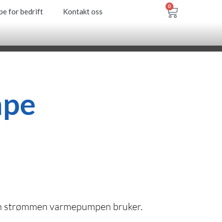
0
Handleku
e for bedrift
Kontakt oss
0
Handleku
e for bedrift
Kontakt oss
mpe
m den strømmen varmepumpen bruker.