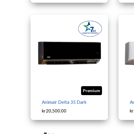
Premium
Animair Delta 35 Dark
A
kr
20,500.00
kr