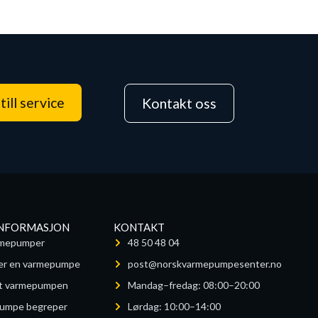
till service
Kontakt oss
INFORMASJON
KONTAKT
mepumper
48 50 48 04
rker en varmepumpe
post@norskvarmepumpesenter.no
ut varmepumpen
Mandag–fredag: 08:00–20:00
umpe begreper
Lørdag: 10:00–14:00