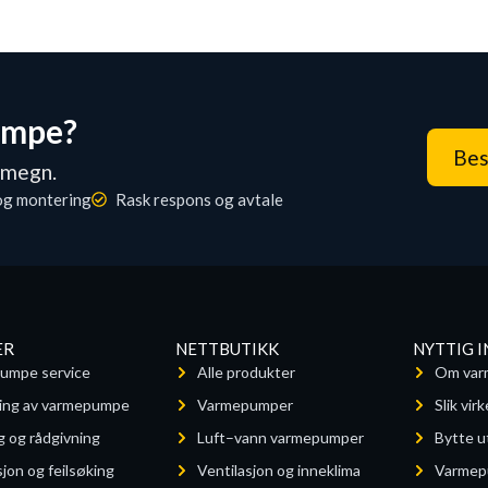
umpe?
Bes
omegn.
og montering
Rask respons og avtale
ER
NETTBUTIKK
NYTTIG 
umpe service
Alle produkter
Om var
ing av varmepumpe
Varmepumper
Slik vi
g og rådgivning
Luft–vann varmepumper
Bytte 
jon og feilsøking
Ventilasjon og inneklima
Varmep