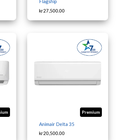
Flagship
kr
27,500.00
mium
Premium
Animair Delta 35
kr
20,500.00