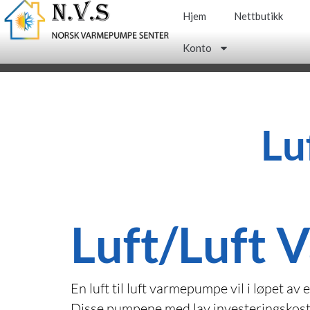
Hopp
Hjem
Nettbutikk
rett
Hjem
Nettbutikk
til
Konto
innholdet
Konto
Lu
Luft/Luft
En luft til luft varmepumpe vil i løpet 
Disse pumpene med lav investeringskostna