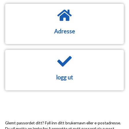
Adresse
logg ut
Påkrevd
Glemt passordet ditt? Fyll inn ditt brukernavn eller e-postadresse.
Du vil motta en lenke for å opprette et nytt passord via e-post.