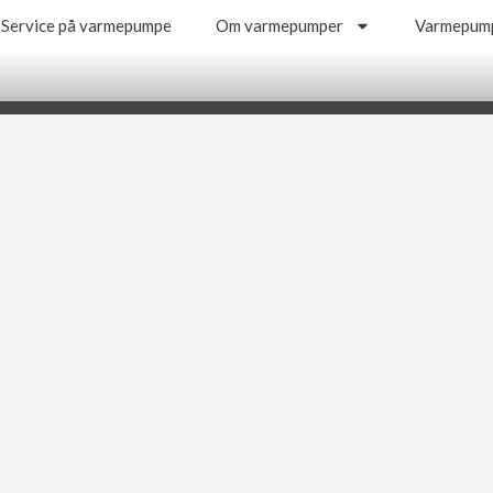
Service på varmepumpe
Om varmepumper
Varmepump
Service på varmepumpe
Om varmepumper
Varmepump