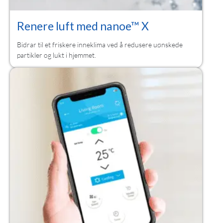
Renere luft med nanoe™ X
Bidrar til et friskere inneklima ved å redusere uønskede
partikler og lukt i hjemmet.