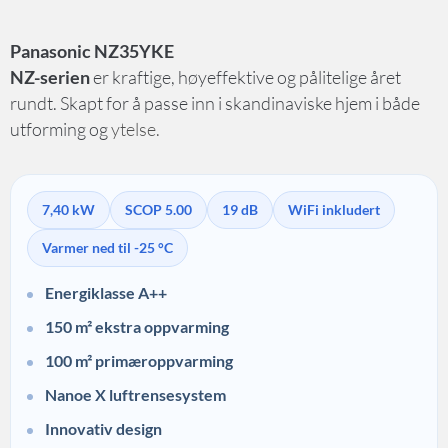
Panasonic NZ35YKE
NZ-serien
er kraftige, høyeffektive og pålitelige året
rundt. Skapt for å passe inn i skandinaviske hjem i både
utforming og
ytelse.
7,40 kW
SCOP 5.00
19 dB
WiFi inkludert
Varmer ned til -25 °C
Energiklasse A++
150 m² ekstra oppvarming
100 m² primæroppvarming
Nanoe X luftrensesystem
Innovativ design