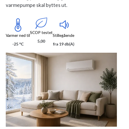
varmepumpe skal byttes ut.
SCOP testet
Varmer ned til
Stillegående
5,00
-25 °C
fra 19 db(A)