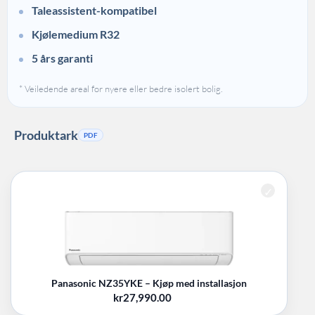
Taleassistent-kompatibel
Kjølemedium R32
5 års garanti
* Veiledende areal for nyere eller bedre isolert bolig.
Produktark
PDF
Panasonic
NZ35YKE
antall
Panasonic NZ35YKE – Kjøp med installasjon
kr
27,990.00