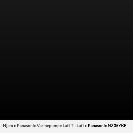
Hjem
»
Panasonic Varmepumpe Luft Til Luft
»
Panasonic NZ35YKE