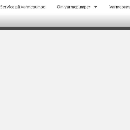
Service på varmepumpe
Om varmepumper
Varmepump
Service på varmepumpe
Om varmepumper
Varmepump