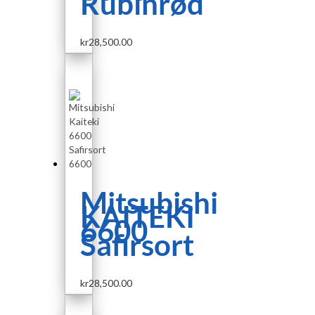
Rubinrød
kr
28,500.00
Mitsubishi
KAITEKI
6600
Safirsort
kr
28,500.00