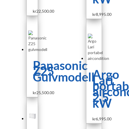
kr
22,500.00
kr
8,995.00
Panasonic
Z25
Argo
Gulvmodell
Lari
portab
aircon
kr
25,500.00
2,5
kW
kr
6,995.00