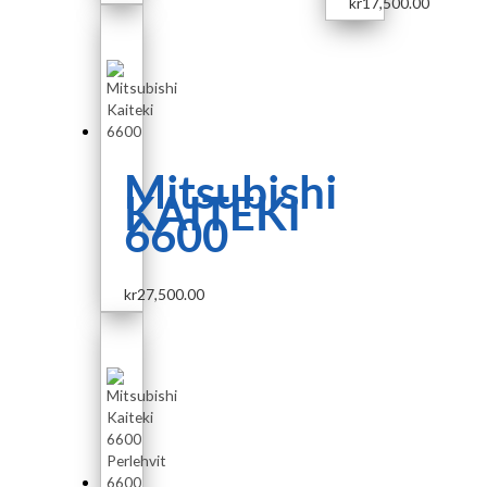
kr
17,500.00
Mitsubishi
KAITEKI
6600
kr
27,500.00